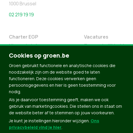
1000 Brussel
02 219 19 19
Charter EGP
Vacatures
Nieuwsbrief
Toegankelijkheid
Cookies op groen.be
Doe Mee
Contact
Groen gebruikt functionele en analytische cookies die
noodzakelijk zijn om de website goed te laten
Groen in je buurt
functioneren. Deze cookies verwerken geen
Meldpunt
persoonsgegevens en hier is geen toestemming voor
nodig.
Word lid
Als je daarvoor toestemming geeft, maken we ook
Agenda
gebruik van marketingcookies. Die stellen ons in staat om
Bekijk kalender
de website beter af te stemmen op jouw voorkeuren.
Je kunt je instellingen hieronder wijzigen.
Ons
Verleng je lidmaatschap
privacybeleid vind je hier
.
Programma oktober 2024