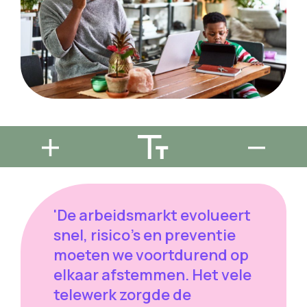
'De arbeidsmarkt evolueert
snel, risico's en preventie
moeten we voortdurend op
elkaar afstemmen. Het vele
telewerk zorgde de