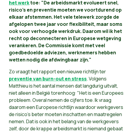
het werk
toe: "De arbeidsmarkt evolueert snel,
risico's en preventie moeten we voortdurend op
elkaar afstemmen. Het vele telewerk zorgde de
afgelopen twee jaar voor flexibiliteit, maar soms
ook voor verhoogde werkdruk. Daarom wil ik het
recht op deconnecteren in Europese wetgeving
verankeren. De Commissie komt met veel
goedbedoelde adviezen, werknemers hebben
wetten nodig die afdwingbaar zijn."
Zo vraagt het rapport een nieuwe richtlijn ter
preventie van burn-out en stress
. Volgens
Matthieu is het aantal mensen dat langdurig uitvalt,
niet alleen in België torenhoog: "Het is een Europees
probleem. Overal nemen de cijfers toe. Ik vraag
daarom een Europese richtlijn waardoor werkgevers
de risico's beter moeten inschatten en maatregelen
nemen. Dat is ook in het belang van de werkgevers
zelf, door de krappe arbeidsmarkt is niemand gebaat