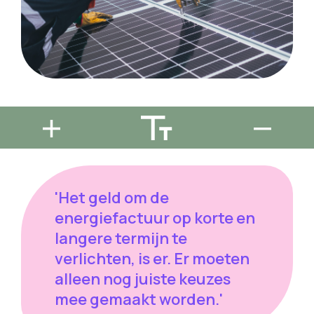
'Het geld om de
energiefactuur op korte en
langere termijn te
verlichten, is er. Er moeten
alleen nog juiste keuzes
mee gemaakt worden.'