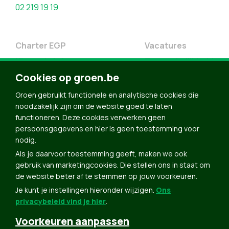
02 219 19 19
Charter EGP
Vacatures
Nieuwsbrief
Toegankelijkheid
Cookies op groen.be
Doe Mee
Contact
Groen gebruikt functionele en analytische cookies die
noodzakelijk zijn om de website goed te laten
Groen in je buurt
functioneren. Deze cookies verwerken geen
Meldpunt
persoonsgegevens en hier is geen toestemming voor
nodig.
Word lid
Als je daarvoor toestemming geeft, maken we ook
Agenda
gebruik van marketingcookies. Die stellen ons in staat om
Bekijk kalender
de website beter af te stemmen op jouw voorkeuren.
Je kunt je instellingen hieronder wijzigen.
Ons
Verleng je lidmaatschap
privacybeleid vind je hier
.
Programma oktober 2024
Voorkeuren aanpassen
Programma juni 2024