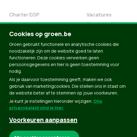
Charter EGP
Vacatures
Nieuwsbrief
Toegankelijkheid
Cookies op groen.be
Doe Mee
Contact
Groen gebruikt functionele en analytische cookies die
noodzakelijk zijn om de website goed te laten
Groen in je buurt
functioneren. Deze cookies verwerken geen
Meldpunt
persoonsgegevens en hier is geen toestemming voor
nodig.
Word lid
Als je daarvoor toestemming geeft, maken we ook
Agenda
gebruik van marketingcookies. Die stellen ons in staat om
Bekijk kalender
de website beter af te stemmen op jouw voorkeuren.
Je kunt je instellingen hieronder wijzigen.
Ons
Verleng je lidmaatschap
privacybeleid vind je hier
.
Programma oktober 2024
Voorkeuren aanpassen
Programma juni 2024
Downloads
Noodzakelijke cookies: