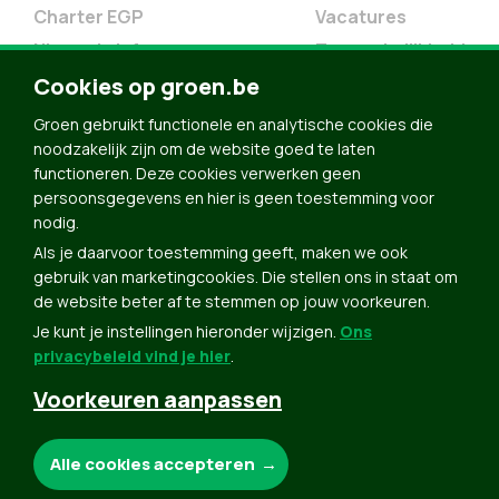
Charter EGP
Vacatures
Nieuwsbrief
Toegankelijkheid
Cookies op groen.be
Doe Mee
Contact
Groen gebruikt functionele en analytische cookies die
noodzakelijk zijn om de website goed te laten
Groen in je buurt
functioneren. Deze cookies verwerken geen
Meldpunt
persoonsgegevens en hier is geen toestemming voor
nodig.
Word lid
Als je daarvoor toestemming geeft, maken we ook
Agenda
gebruik van marketingcookies. Die stellen ons in staat om
Bekijk kalender
de website beter af te stemmen op jouw voorkeuren.
Je kunt je instellingen hieronder wijzigen.
Ons
Verleng je lidmaatschap
privacybeleid vind je hier
.
Programma oktober 2024
Voorkeuren aanpassen
Programma juni 2024
Downloads
Noodzakelijke cookies:
Alle cookies accepteren
Webshop