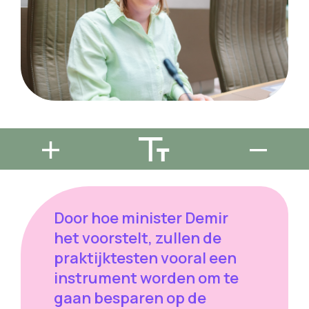
Door hoe minister Demir
het voorstelt, zullen de
praktijktesten vooral een
instrument worden om te
gaan besparen op de