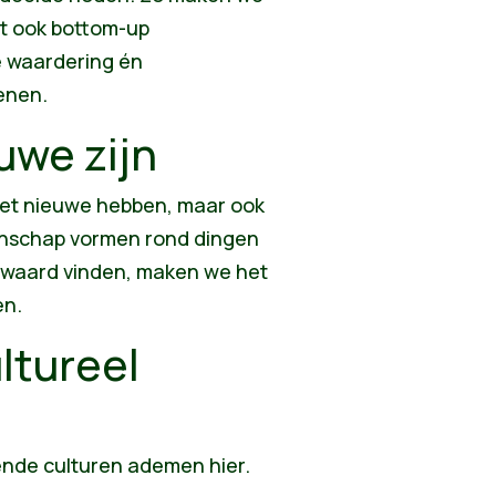
at ook bottom-up
e waardering én
enen.
uwe zijn
 het nieuwe hebben, maar ook
enschap vormen rond dingen
 waard vinden, maken we het
en.
ltureel
lende culturen ademen hier.