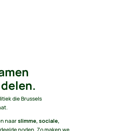
Samen
delen.
itiek die Brussels
aat.
en naar
slimme, sociale,
deelde noden. Zo maken we