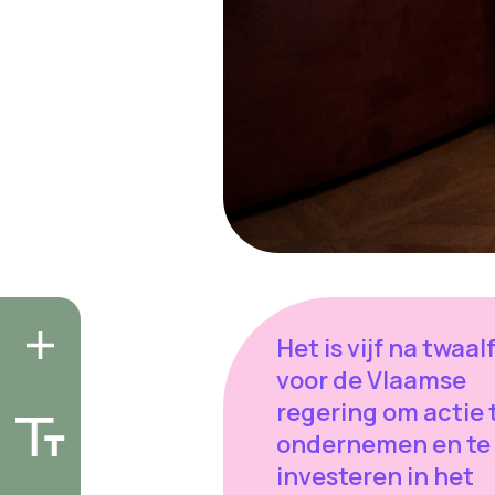
Het is vijf na twaal
voor de Vlaamse
regering om actie 
ondernemen en te
investeren in het