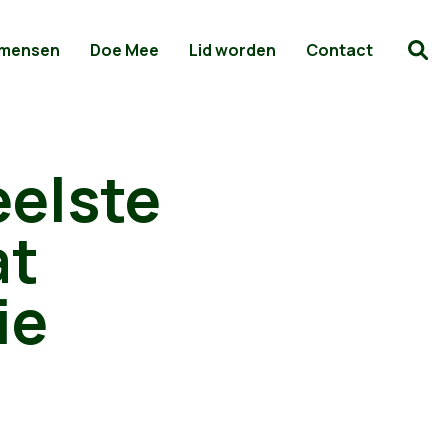
 mensen
Doe Mee
Lid worden
Contact
eelste
at
ie