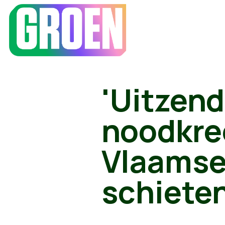
'Uitzend
noodkre
Vlaamse 
schiete