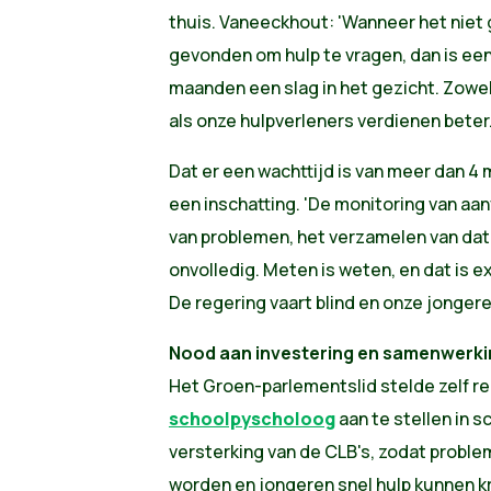
thuis. Vaneeckhout: 'Wanneer het niet
gevonden om hulp te vragen, dan is een
maanden een slag in het gezicht. Zowe
als onze hulpverleners verdienen beter.
Dat er een wachttijd is van meer dan 4
een inschatting. 'De monitoring van aan
van problemen, het verzamelen van data 
onvolledig. Meten is weten, en dat is e
De regering vaart blind en onze jongeren
Nood aan investering en samenwerki
Het Groen-parlementslid stelde zelf r
schoolpyscholoog
aan te stellen in
versterking van de CLB's, zodat probl
worden en jongeren snel hulp kunnen kr