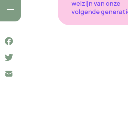
welzijn van onze
volgende generati