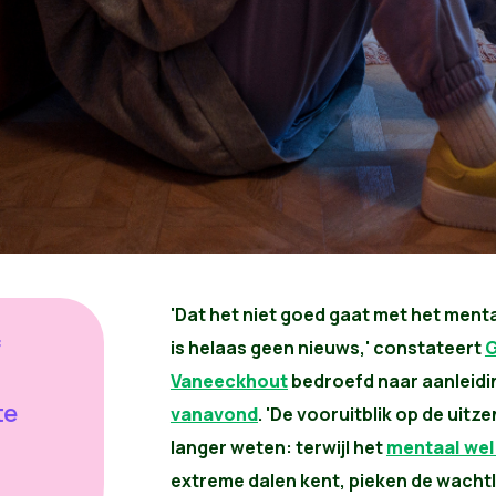
'Dat het niet goed gaat met het ment
f
is helaas geen nieuws,' constateert
G
Vaneeckhout
bedroefd naar aanleidi
te
vanavond
. 'De vooruitblik op de uitz
langer weten: terwijl het
mentaal wel
extreme dalen kent, pieken de wachtlij