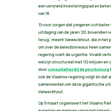
een versneld investeringspad en betere
van 18.
'Ervoor zorgen dat jongeren zich beter 
uitdaging van de jaren '20, bovendien v
terug.' meent Vaneeckhout, die in het 
om over de beleidsniveaus heen samen 
regering voelt de urgentie. Vivaldi ve
welzijn structureel met 112 miljoen en 
door
consultaties bij de psycholoog
t
ook de Vlaamse regering volgt én dat a
samenwerken om deze gigantische uitda
Vaneeckhout.
Op 9 maart organiseert het Vlaams Par
experten en mensen vanop het terrein 