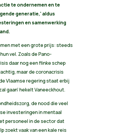
actie te ondernemen en te
lgende generatie,' aldus
esteringen en samenwerking
land.
omen met een grote prijs: steeds
 hun vel. Zoals de Pano-
sis daar nog een flinke schep
rachtig, maar de coronacrisis
 de Vlaamse regering staat erbij
j zal gaan' hekelt Vaneeckhout.
ondheidszorg, de nood die veel
se investeringen in mentaal
et personeel in de sector dat
lp zoekt vaak van een kale reis