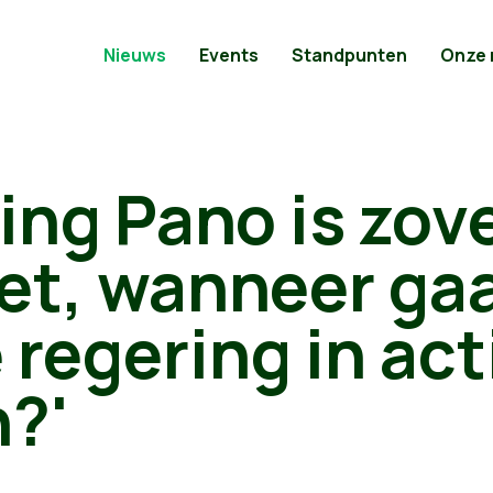
Nieuws
Events
Standpunten
Onze
ing Pano is zov
et, wanneer ga
regering in act
n?'