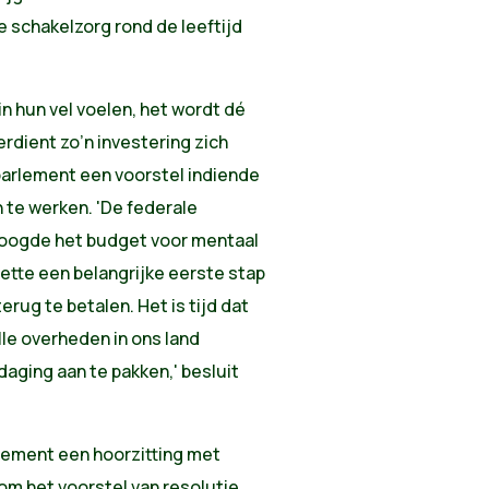
 schakelzorg rond de leeftijd
in hun vel voelen, het wordt dé
erdient zo’n investering zich
parlement een voorstel indiende
te werken. 'De federale
rhoogde het budget voor mentaal
zette een belangrijke eerste stap
erug te betalen. Het is tijd dat
lle overheden in ons land
ging aan te pakken,' besluit
lement een hoorzitting met
om het voorstel van resolutie