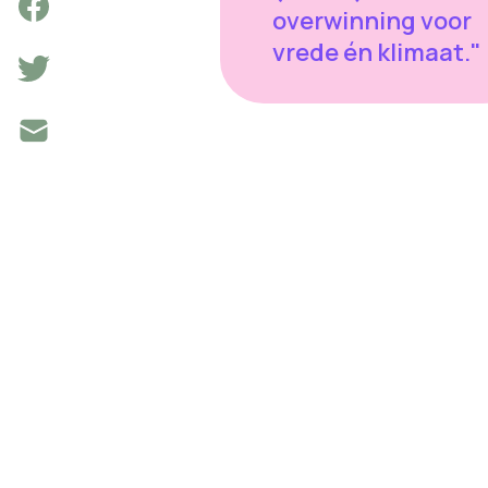
overwinning voor
vrede én klimaat."