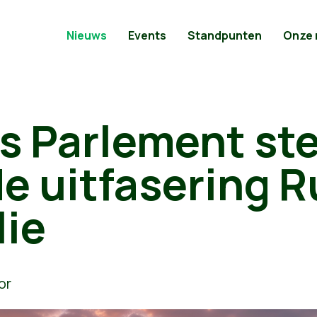
Nieuws
Events
Standpunten
Onze
s Parlement st
e uitfasering 
lie
or