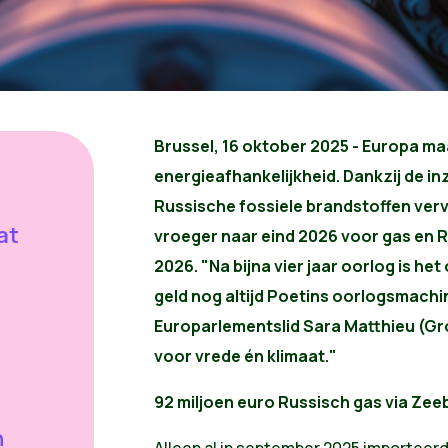
Brussel, 16 oktober 2025 - Europa m
energieafhankelijkheid. Dankzij de i
Russische fossiele brandstoffen ver
at
vroeger naar eind 2026 voor gas en Ru
2026. "Na bijna vier jaar oorlog is 
geld nog altijd Poetins oorlogsmachin
Europarlementslid Sara Matthieu (Gro
voor vrede én klimaat."
92 miljoen euro Russisch gas via Zee
n
Alleen al in september 2025 importeer