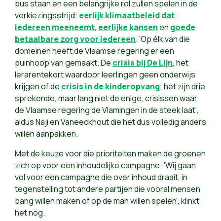
bus staan en een belangrijke rol zullen spelen in de
verkiezingsstrijd:
eerlijk klimaatbeleid dat
iedereen meeneemt
,
eerlijke kansen
en
goede
betaalbare zorg voor iedereen
. 'Op élk van die
domeinen heeft de Vlaamse regering er een
puinhoop van gemaakt. De
crisis bij De Lijn
, het
lerarentekort waardoor leerlingen geen onderwijs
krijgen of de
crisis in de kinderopvang
: het zijn drie
sprekende, maar lang niet de enige, crisissen waar
de Vlaamse regering de Vlamingen in de steek laat',
aldus Naji en Vaneeckhout die het dus volledig anders
willen aanpakken.
Met de keuze voor die prioriteiten maken de groenen
zich op voor een inhoudelijke campagne: 'Wij gaan
vol voor een campagne die over inhoud draait, in
tegenstelling tot andere partijen die vooral mensen
bang willen maken of op de man willen spelen', klinkt
het nog.