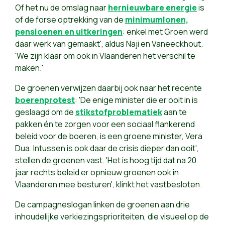
Of het nu de omslag naar
hernieuwbare energie
is
of de forse optrekking van de
minimumlonen,
pensioenen en uitkeringen
: enkel met Groen werd
daar werk van gemaakt', aldus Naji en Vaneeckhout.
'We zijn klaar om ook in Vlaanderen het verschil te
maken.'
De groenen verwijzen daarbij ook naar het recente
boerenprotest
: 'De enige minister die er ooit in is
geslaagd om de
stikstofproblematiek
aan te
pakken én te zorgen voor een sociaal flankerend
beleid voor de boeren, is een groene minister, Vera
Dua. Intussen is ook daar de crisis dieper dan ooit',
stellen de groenen vast. 'Het is hoog tijd dat na 20
jaar rechts beleid er opnieuw groenen ook in
Vlaanderen mee besturen', klinkt het vastbesloten.
De campagneslogan linken de groenen aan drie
inhoudelijke verkiezingsprioriteiten, die visueel op de