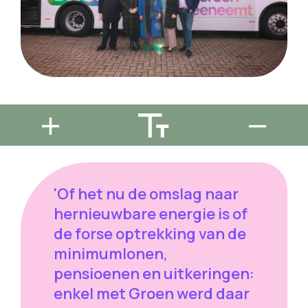
'Of het nu de omslag naar
hernieuwbare energie is of
de forse optrekking van de
minimumlonen,
pensioenen en uitkeringen:
enkel met Groen werd daar